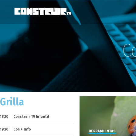
C
Grilla
18:30
Construir TV Infantil
19:30
Con + Info
HERRAMIENTAS