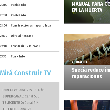
MANUAL PARA C
20:00
Pueblando
EN LA HUERTA
20:30
Pueblando
21:00
Construcciones Imperio Inca
22:00
Obra al Rescate
22:30
Construir TV Micros I
23:30
Con + Info
ACTUALIDAD
Suecia reduce i
Mirá Construir TV
reparaciones
DIRECTV:
Canal 729 13-17hs.
SUPERCANAL:
Canal 550
TELECENTRO:
Canal 514
TELERED:
Canal 25