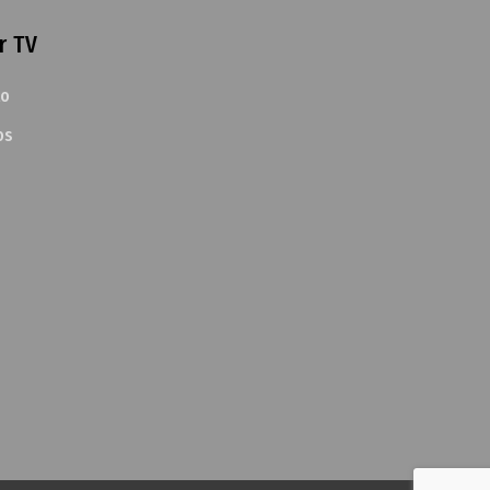
r TV
to
os