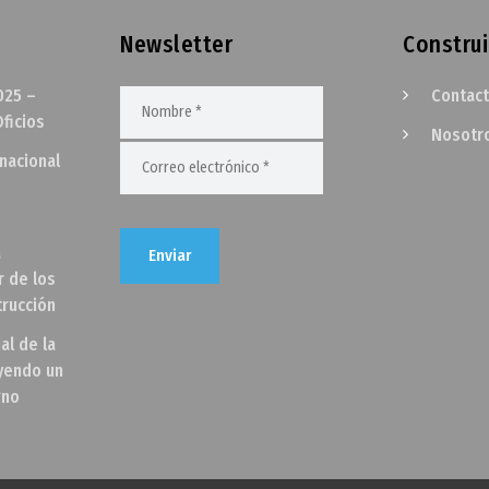
Newsletter
Construi
025 –
Contac
ficios
Nosotr
rnacional
a
r de los
trucción
al de la
uyendo un
gno