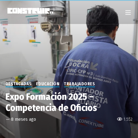
DESTACADAS
EDUCACIÓN
TRABAJADORES
Expo Formación 2025 –
Competencia de Oficios
—
8 meses ago
1.552