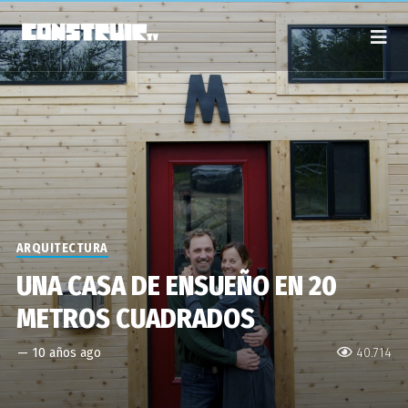
ARQUITECTURA
UNA CASA DE ENSUEÑO EN 20
METROS CUADRADOS
—
10 años ago
40.714