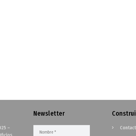
Newsletter
Construi
025 –
Contac
ficios