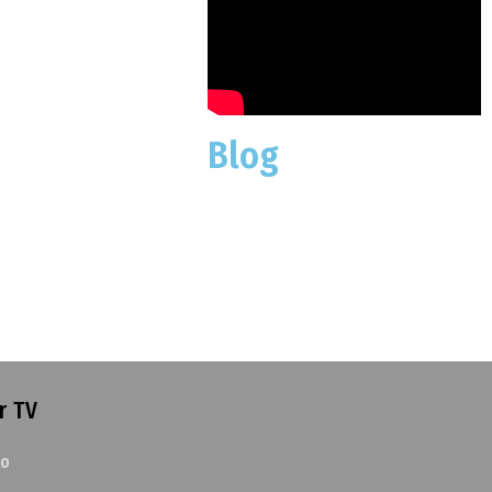
Blog
r TV
to