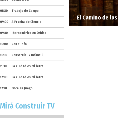
08:30
Trabajo de Campo
El Camino de las
09:00
A Prueba de Ciencia
09:30
Iberoamérica en Órbita
10:00
Con + Info
10:30
Construir TV Infantil
11:30
La ciudad es mi letra
12:00
La ciudad es mi letra
12:30
Obra en Juego
Mirá Construir TV