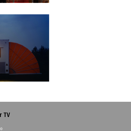
r TV
to