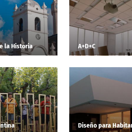
 la Historia
A+D+C
ntina
Diseño para Habita