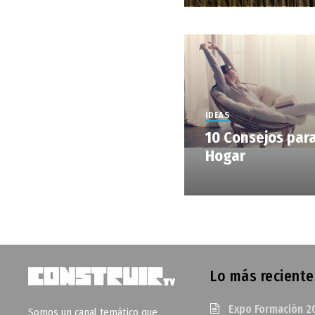
IDEAS
10 Consejos par
Hogar
Lo más reciente
Expo Formación 2
Somos un canal temático que