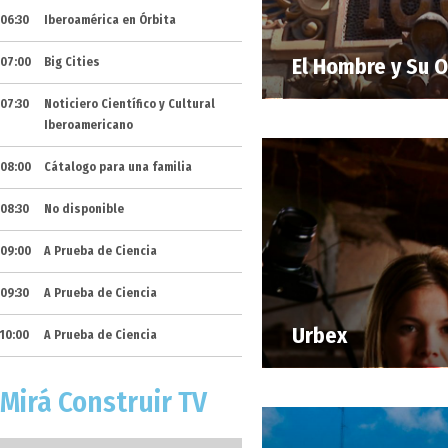
06:30
Iberoamérica en Órbita
El Hombre y Su 
07:00
Big Cities
07:30
Noticiero Científico y Cultural
Iberoamericano
08:00
Cátalogo para una familia
08:30
No disponible
09:00
A Prueba de Ciencia
09:30
A Prueba de Ciencia
Urbex
10:00
A Prueba de Ciencia
Mirá Construir TV