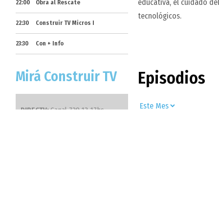
educativa, el cuidado de
22:00
Obra al Rescate
tecnológicos.
22:30
Construir TV Micros I
23:30
Con + Info
Mirá Construir TV
Episodios
DIRECTV:
Canal 729 13-17hs.
SUPERCANAL:
Canal 550
Arte Urbano
TELECENTRO:
Canal 514
TELERED:
Canal 25
TDA:
Canal 23.03
Innovo
TODA LA RED COLSECOR
CABLEOPERADORES
Inventario
independientes del Interior del
país