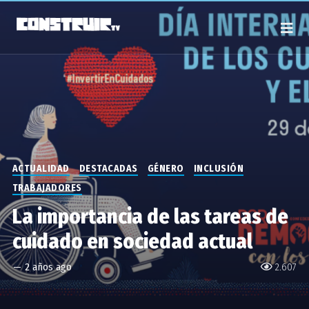
ACTUALIDAD
DESTACADAS
GÉNERO
INCLUSIÓN
TRABAJADORES
La importancia de las tareas de
cuidado en sociedad actual
—
2 años ago
2.607