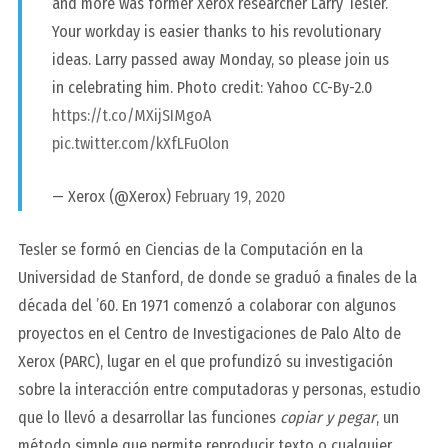
and more was former Xerox researcher Larry Tesler.
Your workday is easier thanks to his revolutionary
ideas. Larry passed away Monday, so please join us
in celebrating him. Photo credit: Yahoo CC-By-2.0
https://t.co/MXijSIMgoA
pic.twitter.com/kXfLFuOlon
— Xerox (@Xerox)
February 19, 2020
Tesler se formó en Ciencias de la Computación en la
Universidad de Stanford, de donde se graduó a finales de la
década del ’60. En 1971 comenzó a colaborar con algunos
proyectos en el Centro de Investigaciones de Palo Alto de
Xerox (PARC), lugar en el que profundizó su investigación
sobre la interacción entre computadoras y personas, estudio
que lo llevó a desarrollar las funciones
copiar y pegar
, un
método simple que permite reproducir texto o cualquier