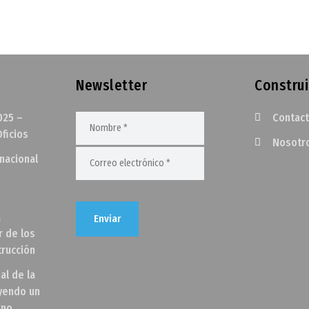
Newsletter
Construi
025 –
Contac
ficios
Nosotr
rnacional
a
r de los
trucción
al de la
uyendo un
gno