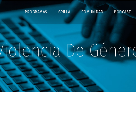
PROGRAMAS
GRILLA
COMUNIDAD
PODCAST
Violencia De Géner
S
GÉNERO
INCLUSIÓN
LATINOAMÉRICA
ra la Trata: Por