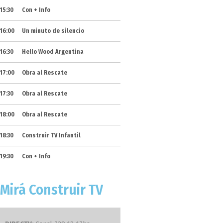
qué debemos esc
15:30
Con + Info
sobrevivientes
16:00
Un minuto de silencio
16:30
Hello Wood Argentina
17:00
Obra al Rescate
17:30
Obra al Rescate
18:00
Obra al Rescate
ACTUALIDAD
18:30
Construir TV Infantil
Crean una aplica
taxis conducidos
19:30
Con + Info
Mirá Construir TV