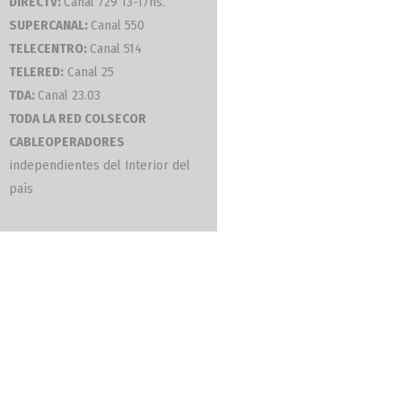
DIRECTV:
Canal 729 13-17hs.
SUPERCANAL:
Canal 550
TELECENTRO:
Canal 514
TELERED:
Canal 25
INSPIRACIONAL
TDA:
Canal 23.03
Ni Una Menos
TODA LA RED COLSECOR
CABLEOPERADORES
independientes del Interior del
país
DESTACADAS
Ni Una Menos