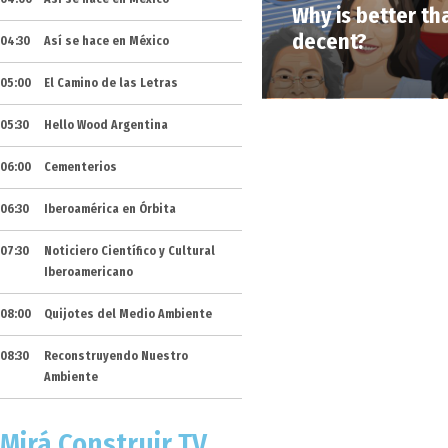
Why is better th
decent?
04:30
Así se hace en México
05:00
El Camino de las Letras
05:30
Hello Wood Argentina
06:00
Cementerios
06:30
Iberoamérica en Órbita
07:30
Noticiero Científico y Cultural
Iberoamericano
08:00
Quijotes del Medio Ambiente
08:30
Reconstruyendo Nuestro
Ambiente
Mirá Construir TV