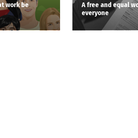
at work be
A free and equal wo
everyone