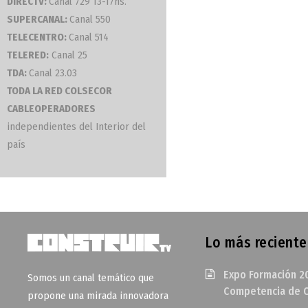
DIRECTV:
Canal 729 13-17hs.
SUPERCANAL:
Canal 550
TELECENTRO:
Canal 514
TELERED:
Canal 25
TDA:
Canal 23.03
TODA LA RED COLSECOR
CABLEOPERADORES
independientes del Interior del
país
Lo más reciente
Expo Formación 2
Somos un canal temático que
Competencia de O
propone una mirada innovadora