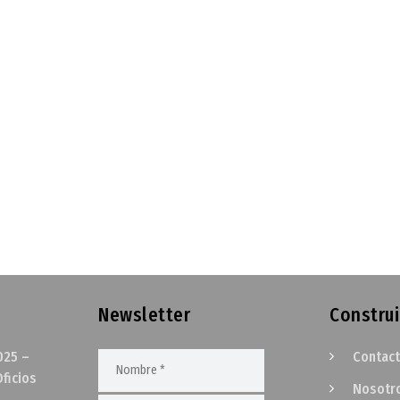
Newsletter
Construi
025 –
Contac
ficios
Nosotr