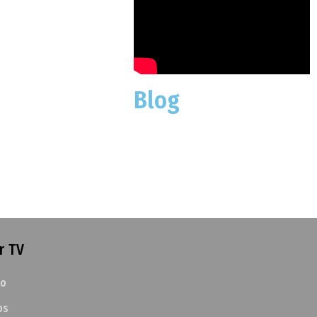
Blog
r TV
to
os