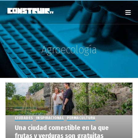
Agroecología
CIUDADES
INSPIRACIONAL
PERMACULTURA
Una ciudad comestible en la que
frutas y verduras son gratuitas