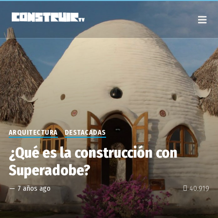
ARQUITECTURA
DESTACADAS
¿Qué es la construcción con
Superadobe?
—
7 años ago
40.919