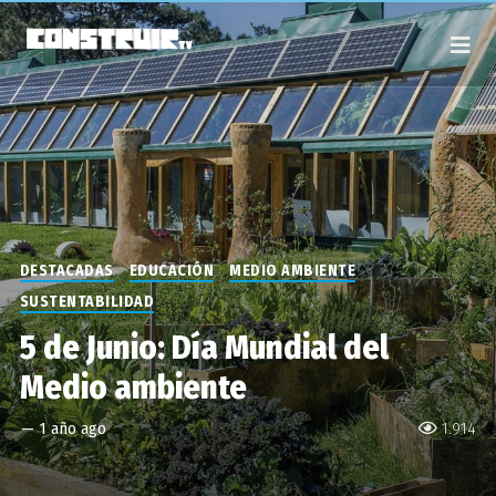
DESTACADAS
EDUCACIÓN
MEDIO AMBIENTE
SUSTENTABILIDAD
5 de Junio: Día Mundial del
Medio ambiente
—
1 año ago
1.914