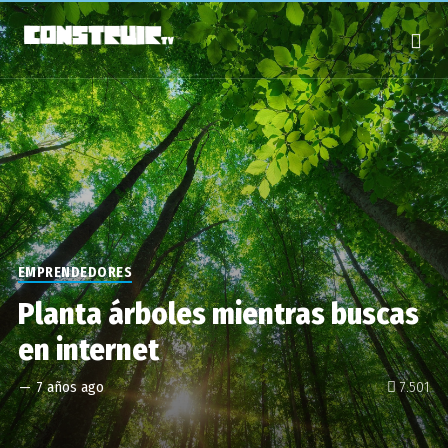
EMPRENDEDORES
Planta árboles mientras buscas
en internet
—
7 años ago
7.501