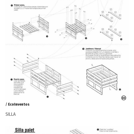
/
EcoInventos
SILLA