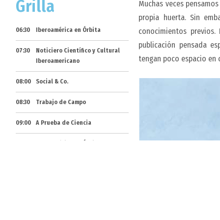
Grilla
Muchas veces pensamos qu
propia huerta. Sin emb
06:30
Iberoamérica en Órbita
conocimientos previos.
publicación pensada es
07:30
Noticiero Científico y Cultural
tengan poco espacio en 
Iberoamericano
08:00
Social & Co.
08:30
Trabajo de Campo
09:00
A Prueba de Ciencia
09:30
Iberoamérica en Órbita
10:00
Con + Info
10:30
Construir TV Infantil
11:30
La ciudad es mi letra