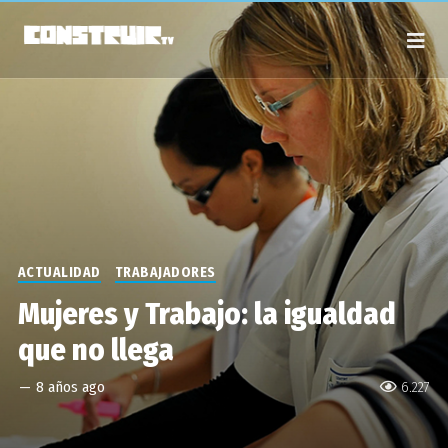
ACTUALIDAD
TRABAJADORES
Mujeres y Trabajo: la igualdad
que no llega
—
8 años ago
6.227