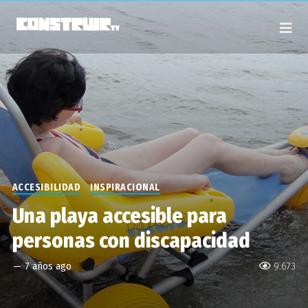
ACCESIBILIDAD
INSPIRACIONAL
Una playa accesible para
personas con discapacidad
—
7 años ago
9.673