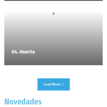
#
04. Huerta
Load More
Novedades