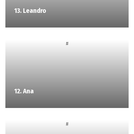
13. Leandro
#
12. Ana
#