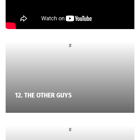
13. Dalesi
#
12. THE OTHER GUYS
#