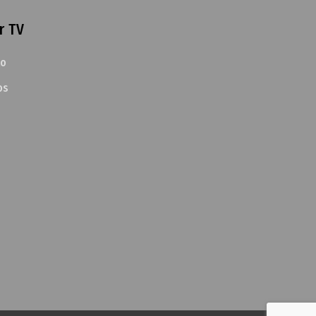
r TV
to
os