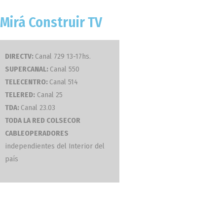
Mirá Construir TV
20. Banquito
DIRECTV:
Canal 729 13-17hs.
SUPERCANAL:
Canal 550
TELECENTRO:
Canal 514
TELERED:
Canal 25
TDA:
Canal 23.03
TODA LA RED COLSECOR
CABLEOPERADORES
independientes del Interior del
15. Bandeja Pac
país