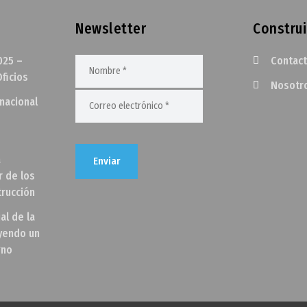
Newsletter
Construi
025 –
Contac
ficios
Nosotr
rnacional
a
r de los
trucción
al de la
uyendo un
gno