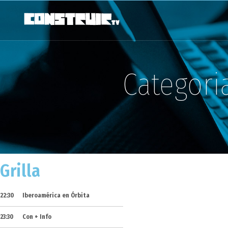
Categori
Grilla
22:30
Iberoamérica en Órbita
23:30
Con + Info