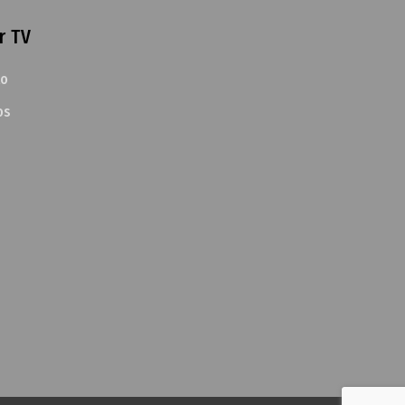
r TV
to
os