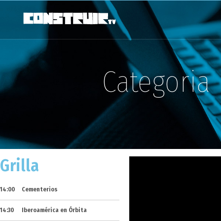
Categoria
Grilla
14:00
Cementerios
14:30
Iberoamérica en Órbita