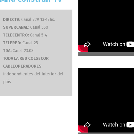
DIRECTV:
Canal 729 13-17hs.
SUPERCANAL:
Canal 550
TELECENTRO:
Canal 514
09. Casa Ladrill
TELERED:
Canal 25
TDA:
Canal 23.03
TODA LA RED COLSECOR
CABLEOPERADORES
independientes del Interior del
país
07. Casa Clorind