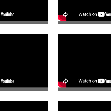
12. My Soh
es
10. Casa Wabimod