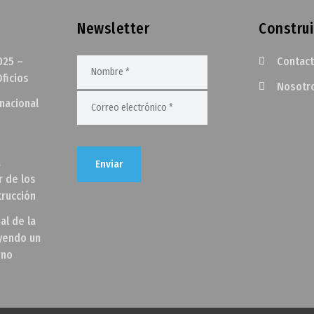
Newsletter
Construi
025 –
Contac
ficios
Nosotr
rnacional
a
r de los
trucción
al de la
uyendo un
gno