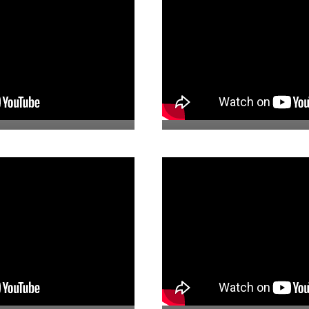
os
08. Casa BA
o
06. Casa Dos Patios