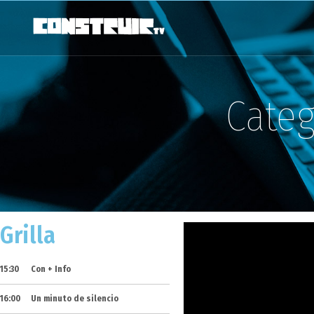
Categ
Grilla
15:30
Con + Info
16:00
Un minuto de silencio