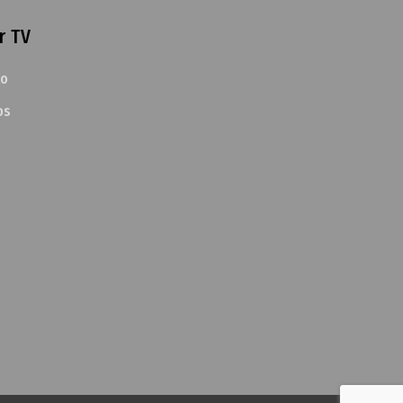
r TV
to
os