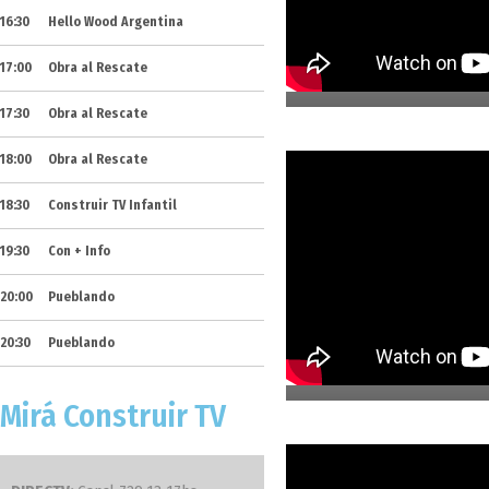
16:30
Hello Wood Argentina
13. Intervencio
17:00
Obra al Rescate
17:30
Obra al Rescate
18:00
Obra al Rescate
18:30
Construir TV Infantil
19:30
Con + Info
20:00
Pueblando
11. Los Fundidor
20:30
Pueblando
Mirá Construir TV