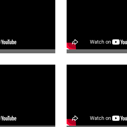
08. El Maquetista
06. Muralistas