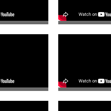
nes Urbanas
12. Modelado y Fund
es
10. El Modelado