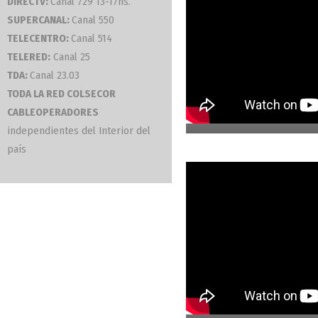
DIRECTV:
Canal 729 13-17hs.
SUPERCANAL:
Canal 550
TELECENTRO:
Canal 514
TELERED:
Canal 25
TDA:
Canal 23.03
09. La Paisajista
TODA LA RED COLSECOR
CABLEOPERADORES
independientes del Interior del
país
07. El Ceramista