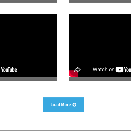
04. Relojero
Load More