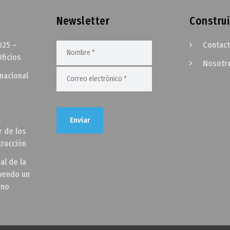
Newsletter
Construi
025 –
Contac
ficios
Nosotr
rnacional
a
r de los
trucción
al de la
uyendo un
gno