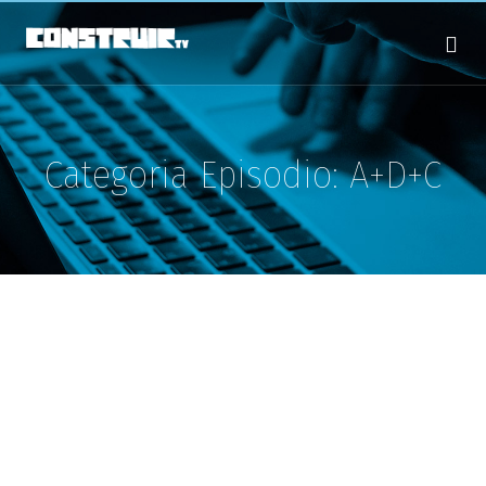
Categoria Episodio:
A+D+C
05. Aleph Residence