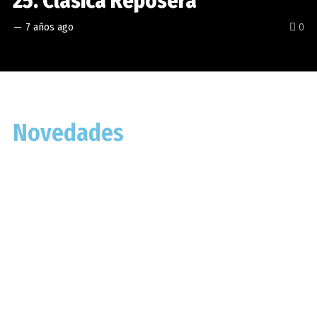
25. Clásica Reposera
—
7 años ago
0
Novedades