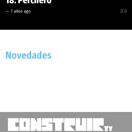
18. Perchero
—
7 años ago
0
Novedades