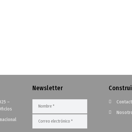
Newsletter
Construi
025 –
Contac
ficios
Nosotr
rnacional