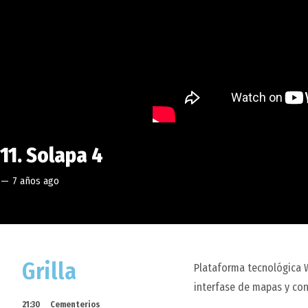
11. Solapa 4
—
7 años ago
Grilla
Plataforma tecnológica W
interfase de mapas y con
21:30
Cementerios