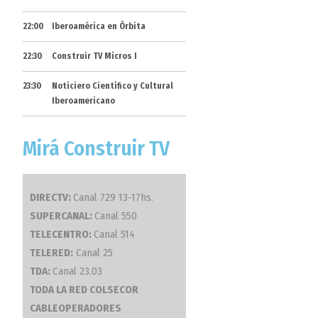
22:00
Iberoamérica en Órbita
22:30
Construir TV Micros I
23:30
Noticiero Científico y Cultural
Iberoamericano
Mirá Construir TV
DIRECTV:
Canal 729 13-17hs.
SUPERCANAL:
Canal 550
TELECENTRO:
Canal 514
TELERED:
Canal 25
TDA:
Canal 23.03
TODA LA RED COLSECOR
CABLEOPERADORES