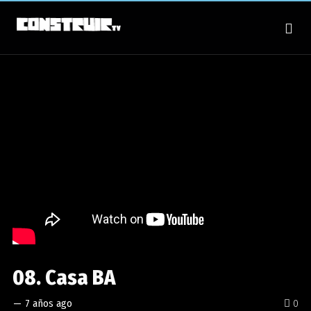
08. Casa BA
—
7 años ago
0