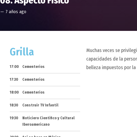
08. Aspecto Físico
—
7 años ago
Grilla
Muchas veces se privilegi
capacidades de la person
17:00
Cementerios
belleza impuestos por la
17:30
Cementerios
18:00
Cementerios
18:30
Construir TV Infantil
19:30
Noticiero Científico y Cultural
Iberoamericano