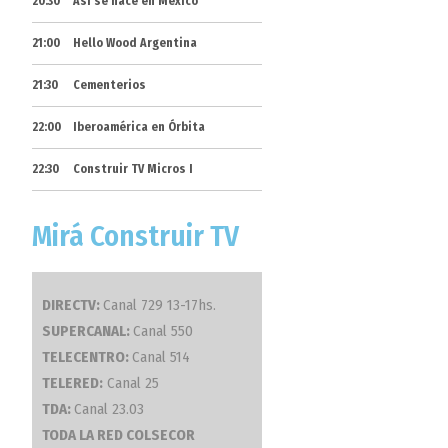
20:30
Así se hace en México
21:00
Hello Wood Argentina
21:30
Cementerios
22:00
Iberoamérica en Órbita
22:30
Construir TV Micros I
Mirá Construir TV
DIRECTV:
Canal 729 13-17hs.
SUPERCANAL:
Canal 550
TELECENTRO:
Canal 514
TELERED:
Canal 25
TDA:
Canal 23.03
TODA LA RED COLSECOR