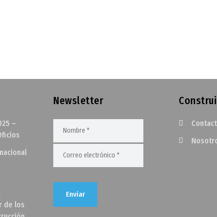
Newsletter
Construi
025 –
Contac
ficios
Nosotr
rnacional
a
r de los
trucción