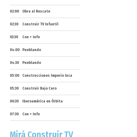
02:00
Obra al Rescate
02:30
Construir TV Infantil
03:30
Con + Info
04:00
Pueblando
04:30
Pueblando
05:00
Construcciones Imperio Inca
05:30
Construir Bajo Cero
06:30
Iberoamérica en Órbita
07:30
Con + Info
Mirá Construir TV