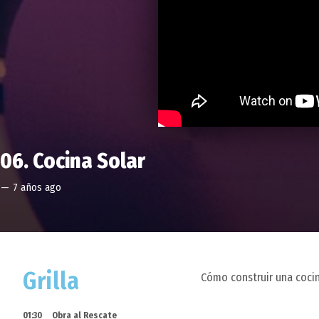
06. Cocina Solar
—
7 años ago
Grilla
Cómo construir una coci
01:30
Obra al Rescate