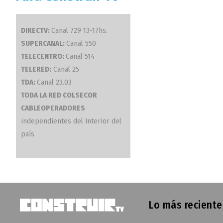
DIRECTV:
Canal 729 13-17hs.
SUPERCANAL:
Canal 550
TELECENTRO:
Canal 514
TELERED:
Canal 25
TDA:
Canal 23.03
TODA LA RED COLSECOR
CABLEOPERADORES
independientes del Interior del
país
Lo más reciente