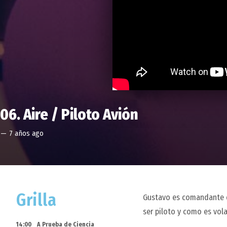
06. Aire / Piloto Avión
—
7 años ago
Grilla
Gustavo es comandante d
ser piloto y como es vola
14:00
A Prueba de Ciencia