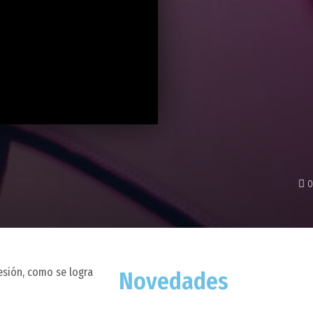
0
esión, como se logra
Novedades