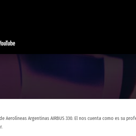
e Aerolíneas Argentinas AIRBUS 330. El nos cuenta como es su prof
r.