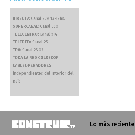
DIRECTV:
Canal 729 13-17hs.
SUPERCANAL:
Canal 550
TELECENTRO:
Canal 514
TELERED:
Canal 25
TDA:
Canal 23.03
TODA LA RED COLSECOR
CABLEOPERADORES
independientes del Interior del
país
Lo más reciente