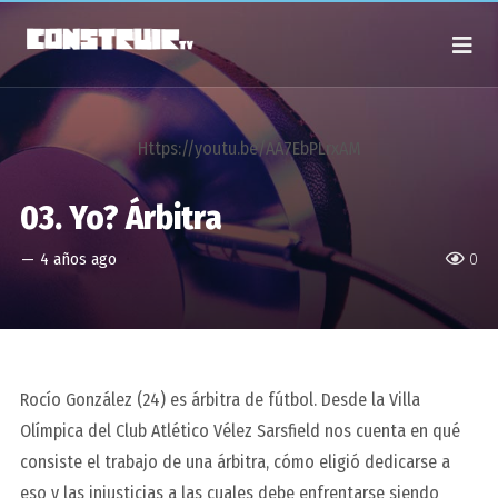
Https://youtu.be/AA7EbPLrxAM
03. Yo? Árbitra
—
4 años ago
0
Rocío González (24) es árbitra de fútbol. Desde la Villa
Olímpica del Club Atlético Vélez Sarsfield nos cuenta en qué
consiste el trabajo de una árbitra, cómo eligió dedicarse a
eso y las injusticias a las cuales debe enfrentarse siendo