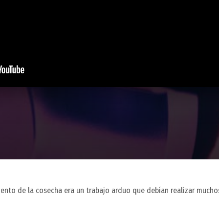
mento de la cosecha era un trabajo arduo que debían realizar much