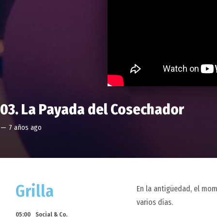
03. La Payada del Cosechador
—
7 años ago
Grilla
En la antigüedad, el mo
varios días.
05:00
Social & Co.