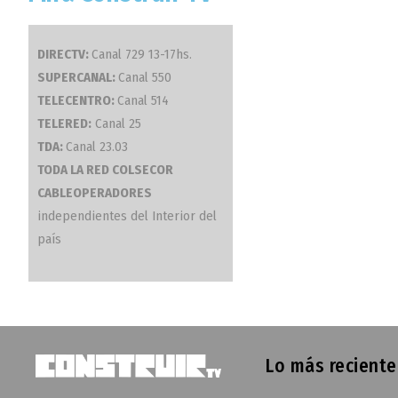
DIRECTV:
Canal 729 13-17hs.
SUPERCANAL:
Canal 550
TELECENTRO:
Canal 514
TELERED:
Canal 25
TDA:
Canal 23.03
TODA LA RED COLSECOR
CABLEOPERADORES
independientes del Interior del
país
Lo más reciente