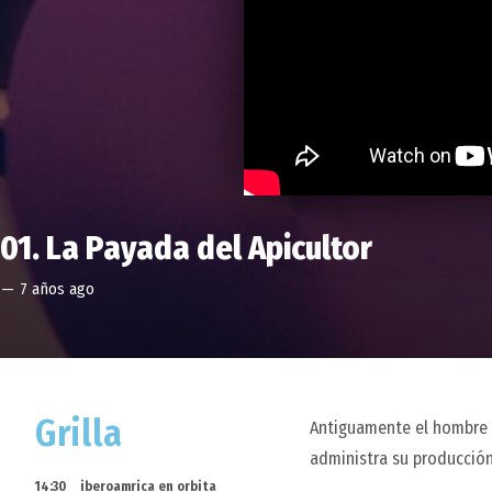
01. La Payada del Apicultor
—
7 años ago
Grilla
Antiguamente el hombre r
administra su producción
14:30
iberoamrica en orbita