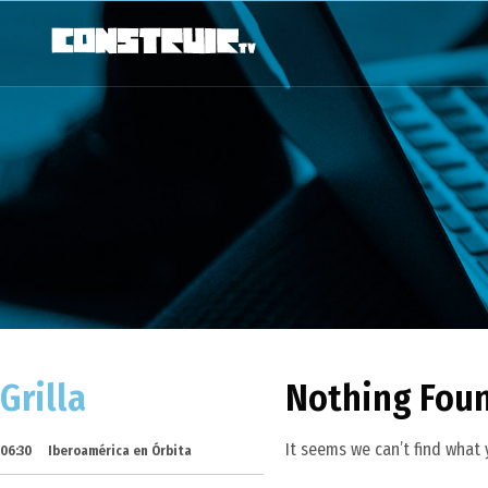
Grilla
Nothing Fou
It seems we can’t find what 
06:30
Iberoamérica en Órbita