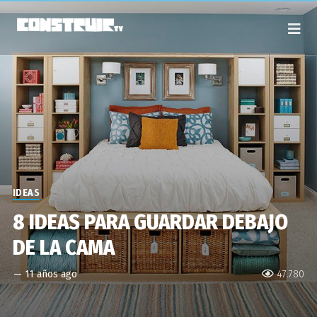
IDEAS
8 IDEAS PARA GUARDAR DEBAJO
DE LA CAMA
—
11 años ago
47.780